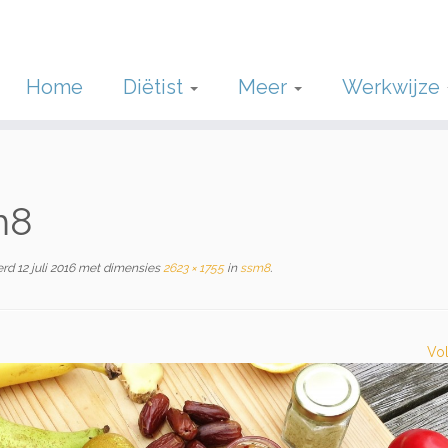
Home
Diëtist
Meer
Werkwijze
m8
erd
12 juli 2016
met dimensies
2623 × 1755
in
ssm8
.
Vo