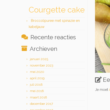
Courgette cake
Broccolipuree met spinazie en
kabeljauw
Recente reacties
Archieven
januari 2025
november 2023
mei 2020
Ee
april 2019
juli 2018
Je moet
mei 2018
maart 2018
december 2017