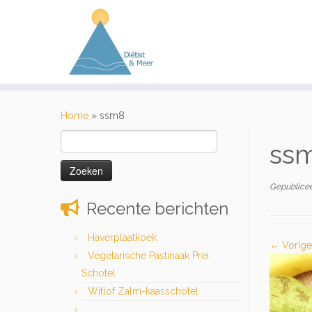
Ga
naar
Home
»
ssm8
inhoud
Zoeken
ss
naar:
Gepublice
Recente berichten
Haverplaatkoek
← Vorige
Vegetarische Pastinaak Prei
Schotel
Witlof Zalm-kaasschotel