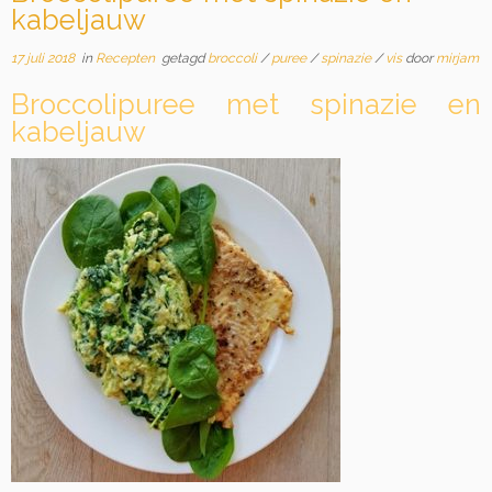
kabeljauw
17 juli 2018
in
Recepten
getagd
broccoli
/
puree
/
spinazie
/
vis
door
mirjam
Broccolipuree met spinazie en
kabeljauw