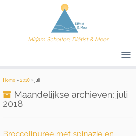
Mirjam Scholten, Diëtist & Meer
Ga
naar
Home
»
2018
»
juli
inhoud
Maandelijkse archieven:
juli
2018
Broccolipuree met spinazie en