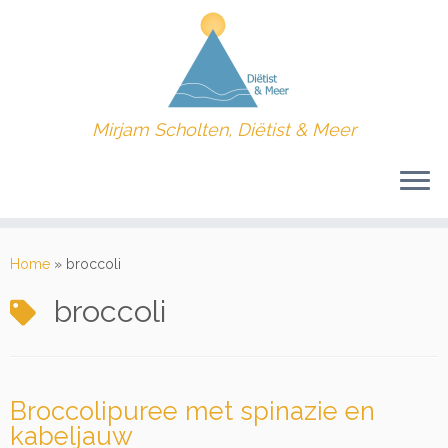
Mirjam Scholten, Diëtist & Meer
Ga
naar
Home
»
broccoli
inhoud
broccoli
Broccolipuree met spinazie en
kabeljauw