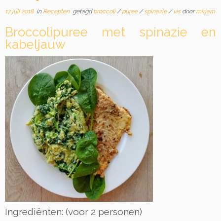
17 juli 2018
in
Recepten
getagd
broccoli
/
puree
/
spinazie
/
vis
door
mirjam
Broccolipuree met spinazie en
kabeljauw
Ingrediënten: (voor 2 personen)