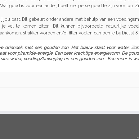
Wat goed is voor een ander, hoeft niet perse goed te zijn voor jou. Z
bij jou past. Dit gebeurt onder andere met behulp van een voedingsmid
je vel te komen zitten. Dit kunnen bijvoorbeeld natuurlijke voe
t aankomen, strakker worden en/of fitter voelen dan ben je bij Diëtist &
uwe driehoek met een gouden zon. Het blauw staat voor water. Zo
taat voor piramide-energie. Een zeer krachtige energievorm. De go
e site: water, voeding/beweging en een gouden zon. Een meer is wat
M