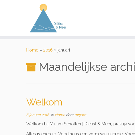
Ga
naar
Home
»
2016
»
januari
inhoud
Maandelijkse arch
Welkom
6 januari 2016
in
Home
door
mirjam
Welkom bij Mirjam Scholten | Diëtist & Meer, praktijk v
Alles is energie. Voeding is een vorm van energie. Voeding