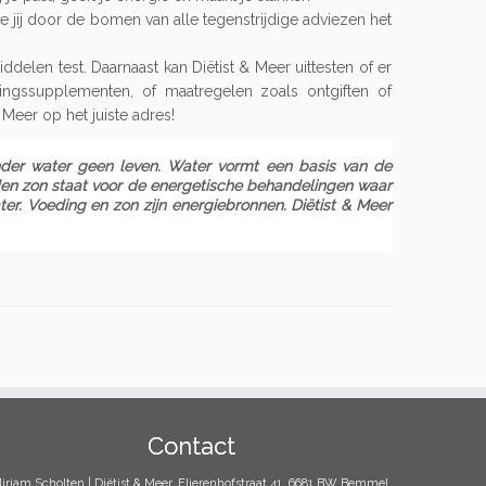
ie jij door de bomen van alle tegenstrijdige adviezen het
delen test. Daarnaast kan Diëtist & Meer uittesten of er
dingssupplementen, of maatregelen zoals ontgiften of
 Meer op het juiste adres!
nder water geen leven. Water vormt een basis van de
uden zon staat voor de energetische behandelingen waar
er. Voeding en zon zijn energiebronnen. Diëtist & Meer
Contact
irjam Scholten | Diëtist & Meer, Flierenhofstraat 41, 6681 BW Bemmel,