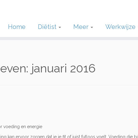
Home
Diëtist
Meer
Werkwijze
ieven:
januari 2016
oor voeding en energie
 kan ervoor zorgen dat je je fit of juist futloos voelt. Voeding die bij