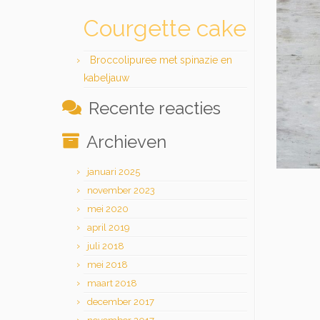
Courgette cake
Broccolipuree met spinazie en
kabeljauw
Recente reacties
Archieven
januari 2025
november 2023
mei 2020
april 2019
juli 2018
mei 2018
maart 2018
december 2017