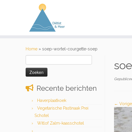
Ga
naar
Home
»
soep-wortel-courgette-soep
inhoud
Zoeken
soe
naar:
Gepublice
Recente berichten
Haverplaatkoek
← Vorige
Vegetarische Pastinaak Prei
Schotel
Witlof Zalm-kaasschotel