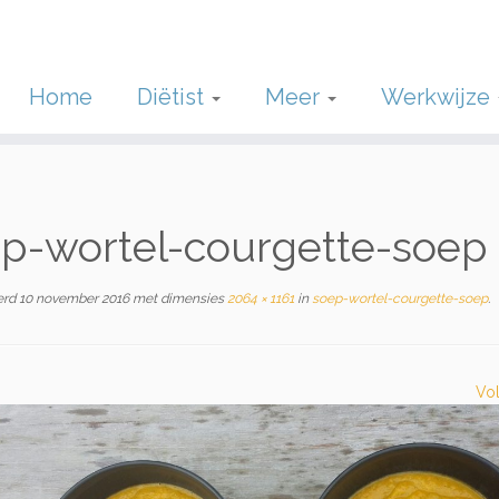
Home
Diëtist
Meer
Werkwijze
p-wortel-courgette-soep
erd
10 november 2016
met dimensies
2064 × 1161
in
soep-wortel-courgette-soep
.
Vo