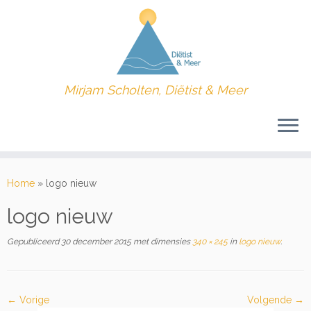
Mirjam Scholten, Diëtist & Meer
Ga
naar
Home
»
logo nieuw
inhoud
logo nieuw
Gepubliceerd
30 december 2015
met dimensies
340 × 245
in
logo nieuw
.
← Vorige
Volgende →