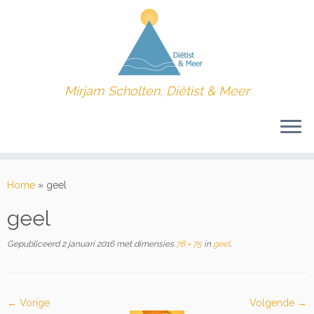
Mirjam Scholten, Diëtist & Meer
Ga
naar
Home
»
geel
inhoud
geel
Gepubliceerd
2 januari 2016
met dimensies
78 × 75
in
geel
.
← Vorige
Volgende →