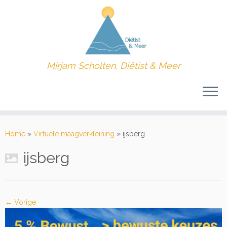
Mirjam Scholten, Diëtist & Meer
Ga
naar
Home
»
Virtuele maagverkleining
»
ijsberg
inhoud
ijsberg
← Vorige