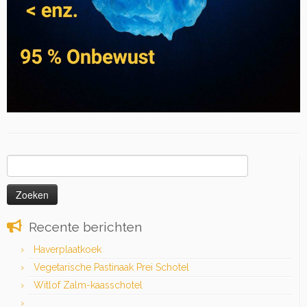
Zoeken
naar:
Recente berichten
Haverplaatkoek
Vegetarische Pastinaak Prei Schotel
Witlof Zalm-kaasschotel