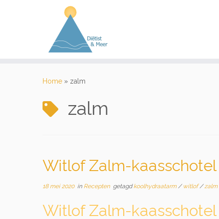
Ga
naar
Home
»
zalm
inhoud
zalm
Witlof Zalm-kaasschotel
18 mei 2020
in
Recepten
getagd
koolhydraatarm
/
witlof
/
zalm
Witlof Zalm-kaasschotel