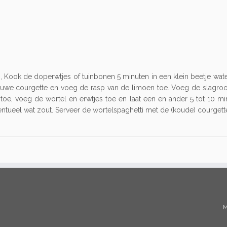
, Kook de doperwtjes of tuinbonen 5 minuten in een klein beetje wate
auwe courgette en voeg de rasp van de limoen toe. Voeg de slagro
k toe, voeg de wortel en erwtjes toe en laat een en ander 5 tot 1
ntueel wat zout. Serveer de wortelspaghetti met de (koude) courgett
M