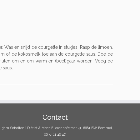
r. Was en snijd de courgette in stukjes. Rasp de limoen.
om of de kokosmelk toe aan de courgette saus. Doe de
0 minuten om en om warm en (beet)gaar worden. Voeg de
e saus.
Contact
irjam Scholten | Diëtist & Meer, Flierenhofstraat 41, 6681 BW Bemmel,
06 53 11 46 47,