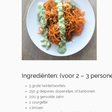
Ingrediënten: (voor 2 – 3 person
5 grote (winter)wortels
250 g diepvries doperwtjes of tuinbonen
200 g gerookte zalm
1 courgette
1 limoen