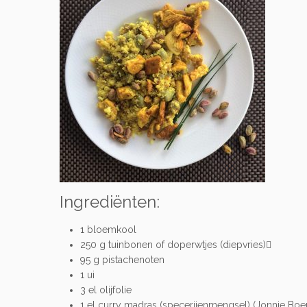
Ingrediënten:
1 bloemkool
250 g tuinbonen of doperwtjes (diepvries)
95 g pistachenoten
1 ui
3 el olijfolie
1 el curry madras (specerijenmengsel) (Jonnie Boe