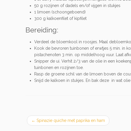
50 g rozijnen of dadels en/of vijgen in stukjes
1 limoen (schoongeboend)
300 g kalkoenfilet of kipfilet
Bereiding:
Verdeel de bloemkool in roosjes. Maal debloemkool
Kook de bevroren tuinbonen of erwtjes 5 min. in ko
pistachenoten 3 min. op middelhoog vuur. Laat af
Snipper de ui. Verhit 2/3 van de olie in een koek
tuinbonen en rozijnen toe.
Rasp de groene schil van de limoen boven de cous
Snijd de kalkoen in stukjes. En bak deze in wat o
←
Spinazie quiche met paprika en ham