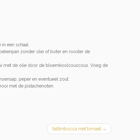
in een schaal.
koekenpan zonder olie of boter en rooster de
de ui met de olie door de bloemkoolcouscous. Voeg de
moensap, peper en eventueel zout.
rooi met de pistachenoten.
Saltimbocca met tomaat
→