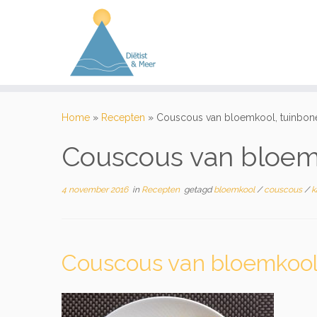
Ga
naar
Home
»
Recepten
»
Couscous van bloemkool, tuinbonen
inhoud
Couscous van bloemk
4 november 2016
in
Recepten
getagd
bloemkool
/
couscous
/
k
Couscous van bloemkool,