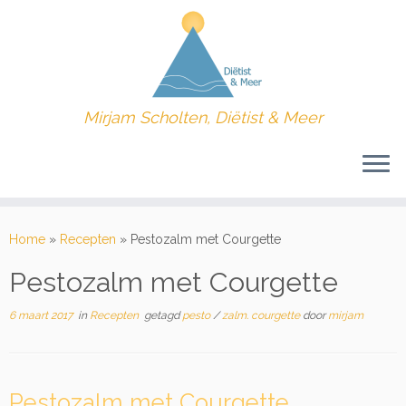
Mirjam Scholten, Diëtist & Meer
Ga
naar
Home
»
Recepten
»
Pestozalm met Courgette
inhoud
Pestozalm met Courgette
6 maart 2017
in
Recepten
getagd
pesto
/
zalm. courgette
door
mirjam
Pestozalm met Courgette