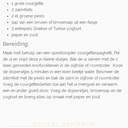
1 grote courgette
2 zalmfilets
2 el groene pesto
sap van een limoen of limoensap uit een flesje
3 eetlepels Griekse of Turkse yoghurt
peper en zout
Bereiding:
Maak met behulp van een spirellisnijder courgettespaghetti, Pel
de ui en snijd deze in kleine stukjes. Bak de ui samen met de 2
klein gesneden knoflooktenen in de olijfolie of roomboter. Kook
de doperwtjes 5 minuten in een klein beetje water. Besmeer de
zalmfilet met de pesto en bak de zalm in olijfolie of roomboter.
Voeg de courgetteslierten toe aan het ui mengsel en verwarm
een en ander goed door. Voeg de doperwtjes, limoensap en de
yoghurt en breng alles op smaak met peper en zout.
Bericht navigatie